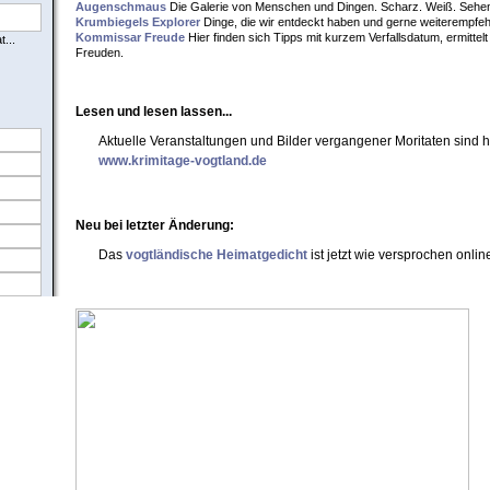
Augenschmaus
Die Galerie von Menschen und Dingen. Scharz. Weiß. Sehen 
Krumbiegels Explorer
Dinge, die wir entdeckt haben und gerne weiterempfeh
Kommissar Freude
Hier finden sich Tipps mit kurzem Verfallsdatum, ermittelt
...
Freuden.
Lesen und lesen lassen...
Aktuelle Veranstaltungen und Bilder vergangener Moritaten sind hi
www.krimitage-vogtland.de
Neu bei letzter Änderung:
Das
vogtländische Heimatgedicht
ist jetzt wie versprochen online